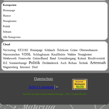
Kategorien
Homepage
Humor
Neuigkeiten
Politik
Seltsam
Alle Kategorien
Cloud
Vectoring
ST2192
Telekom
Homepage
Schlauch
Grüne
Oberneuhausen
VDSL
Schlagbaum
Knallhütte
Wasserzeichen
Wahlen
Neuigkeiten
GrüneBand
Biodiversität
Wettbewerb
Feuerwehr
Band
Grenzübergang
Krásná
Politik
Artenoah
Rehau
ILE
Sommerlounge
Dreiländereck
Asch
Technik
Internet
Wagnersberg
Dorf
Datenschutz
Select Language
▼
Ein Dorf an einer Grenze inmitten Europa - 2011 © Armin Herold