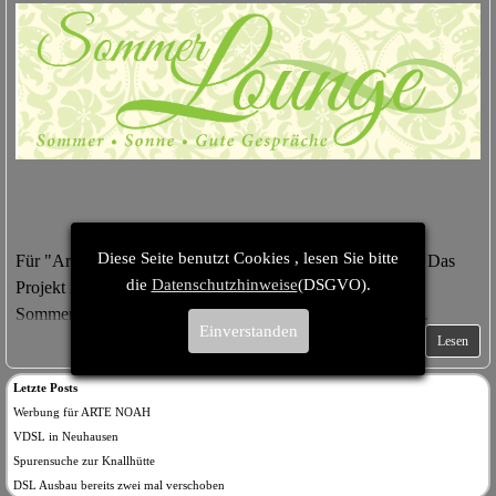
Diese Seite benutzt Cookies , lesen Sie bitte
Für "Artenoah" wird weiterhin die Werbetrommel gerührt. Das
die
Datenschutzhinweise
(DSGVO).
Projekt ist noch nicht Geschichte. Vorstellung auf der
Sommerlounge- Fichtelgebirge in Rehau am ersten August.
Einverstanden
Lesen
Letzte Posts
Werbung für ARTE NOAH
VDSL in Neuhausen
Spurensuche zur Knallhütte
DSL Ausbau bereits zwei mal verschoben